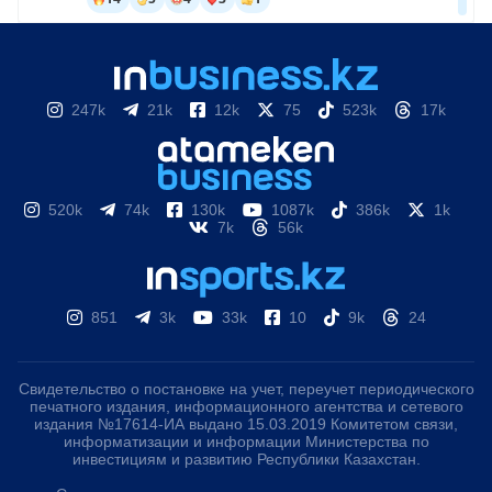
247k
21k
12k
75
523k
17k
520k
74k
130k
1087k
386k
1k
7k
56k
851
3k
33k
10
9k
24
Свидетельство о постановке на учет, переучет периодического
печатного издания, информационного агентства и сетевого
издания №17614-ИА выдано 15.03.2019 Комитетом связи,
информатизации и информации Министерства по
инвестициям и развитию Республики Казахстан.