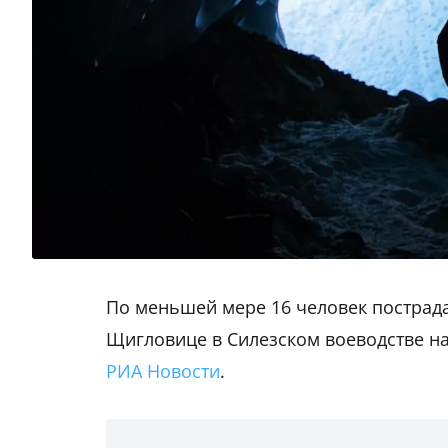
По меньшей мере 16 человек пострада
Щигловице в Силезском воеводстве н
РИА Новости
.