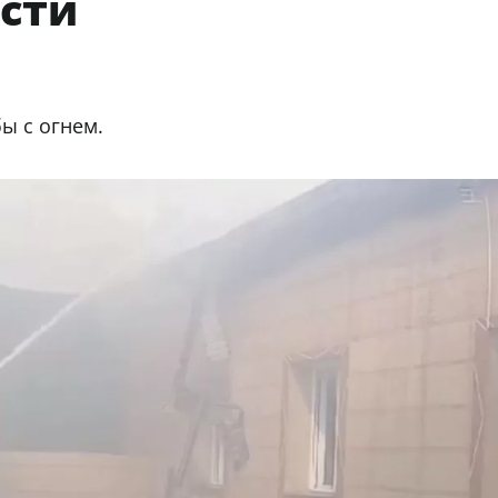
асти
ы с огнем.