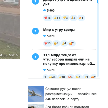
Фото:
МЧС РК
Самолет рухнул после
разгерметизации — погибли все
346 человек на борту
Два брата избили водителя