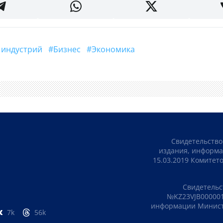
х индустрий
#бизнес
#Экономика
Свидетельство
издания, информа
15.03.2019 Комите
Свидетельс
№KZ23VJB000001
информации Министе
7k
56k