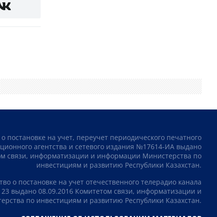
 о постановке на учет, переучет периодического печатного
ционного агентства и сетевого издания №17614-ИА выдано
том связи, информатизации и информации Министерства по
инвестициям и развитию Республики Казахстан.
тво о постановке на учет отечественного телерадио канала
23 выдано 08.09.2016 Комитетом связи, информатизации и
рства по инвестициям и развитию Республики Казахстан.