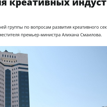
я креативных индус
очей группы по вопросам развития креативного се
местителя премьер-министра Алихана Смаилова.