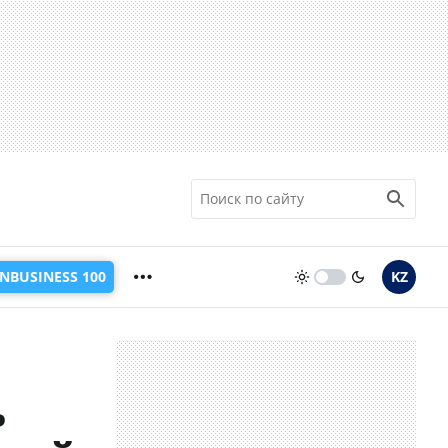
INBUSINESS 100
KZ
ь