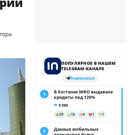
трий
ктора