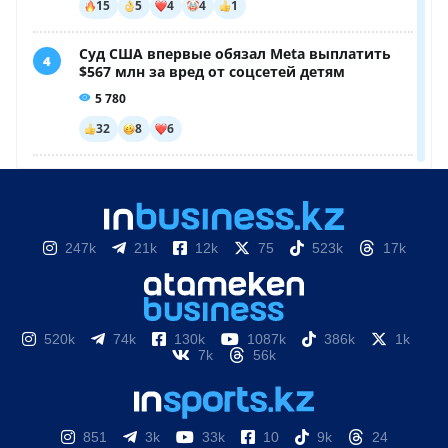
247k
21k
12k
75
523k
17k
520k
74k
130k
1087k
386k
1k
7k
56k
851
3k
33k
10
9k
24