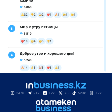
247k
21k
12k
75
523k
17k