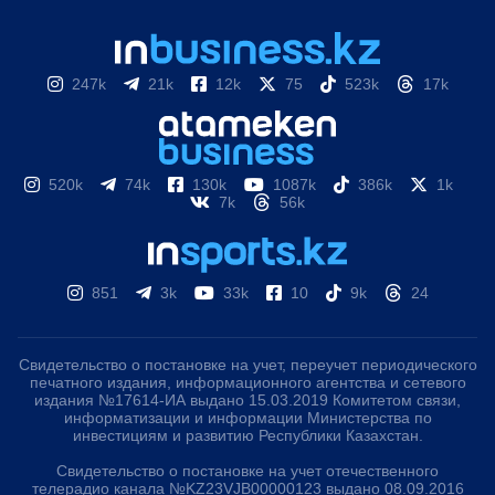
247k
21k
12k
75
523k
17k
520k
74k
130k
1087k
386k
1k
7k
56k
851
3k
33k
10
9k
24
Свидетельство о постановке на учет, переучет периодического
печатного издания, информационного агентства и сетевого
издания №17614-ИА выдано 15.03.2019 Комитетом связи,
информатизации и информации Министерства по
инвестициям и развитию Республики Казахстан.
Свидетельство о постановке на учет отечественного
телерадио канала №KZ23VJB00000123 выдано 08.09.2016