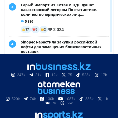
247k
21k
12k
75
523k
17k
520k
74k
130k
1087k
386k
1k
7k
56k