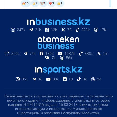
247k
21k
12k
75
523k
17k
520k
74k
130k
1087k
386k
1k
7k
56k
851
3k
33k
10
9k
24
Свидетельство о постановке на учет, переучет периодического
печатного издания, информационного агентства и сетевого
издания №17614-ИА выдано 15.03.2019 Комитетом связи,
информатизации и информации Министерства по
инвестициям и развитию Республики Казахстан.