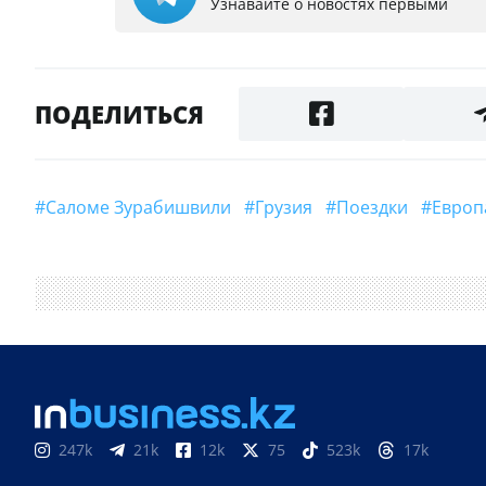
Узнавайте о новостях первыми
ПОДЕЛИТЬСЯ
#Саломе Зурабишвили
#Грузия
#поездки
#Евро
247k
21k
12k
75
523k
17k