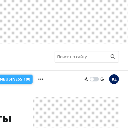
INBUSINESS 100
KZ
ты