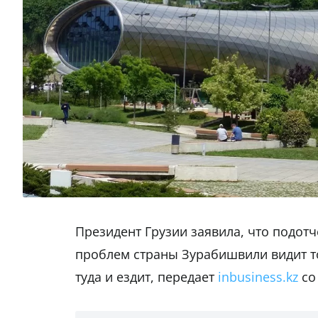
Президент Грузии заявила, что подот
проблем страны Зурабишвили видит т
туда и ездит, передает
inbusiness.kz
со