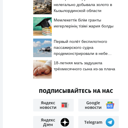
нелегально добывала золото в
Кызылординской области
Мемлекеттік білім гранты
иегерлерінің тізімі жария болды
Первый полёт беспилотного
пассажирского судна
продемонстрировали в небе
Астаны
18-летняя мать задушила
трёхмесячного сына из-за плача
ПОДПИСЫВАЙТЕСЬ НА НАС
Яндекс
Google
новости
новости
Яндекс
Telegram
Дзен