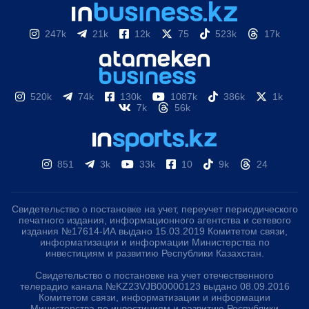
247k
21k
12k
75
523k
17k
520k
74k
130k
1087k
386k
1k
7k
56k
851
3k
33k
10
9k
24
Свидетельство о постановке на учет, переучет периодического
печатного издания, информационного агентства и сетевого
издания №17614-ИА выдано 15.03.2019 Комитетом связи,
информатизации и информации Министерства по
инвестициям и развитию Республики Казахстан.
Свидетельство о постановке на учет отечественного
телерадио канала №KZ23VJB00000123 выдано 08.09.2016
Комитетом связи, информатизации и информации
Министерства по инвестициям и развитию Республики