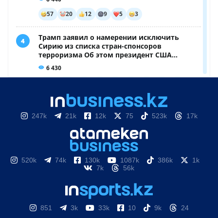
247k
21k
12k
75
523k
17k
520k
74k
130k
1087k
386k
1k
7k
56k
851
3k
33k
10
9k
24