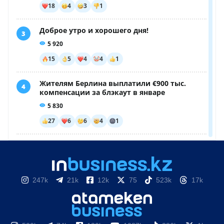
247k
21k
12k
75
523k
17k