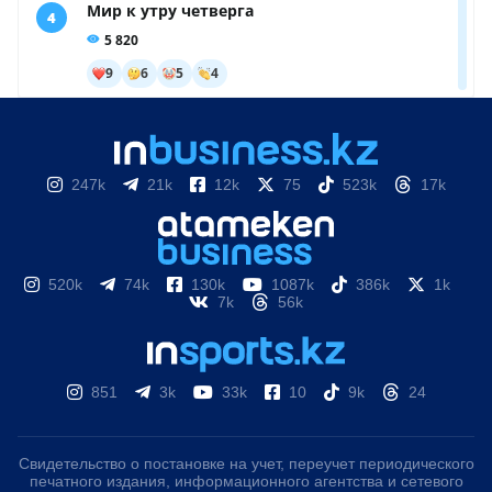
247k
21k
12k
75
523k
17k
520k
74k
130k
1087k
386k
1k
7k
56k
851
3k
33k
10
9k
24
Свидетельство о постановке на учет, переучет периодического
печатного издания, информационного агентства и сетевого