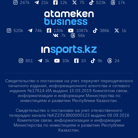
247k
21k
12k
75
523k
17k
520k
74k
130k
1087k
386k
1k
7k
56k
851
3k
33k
10
9k
24
Свидетельство о постановке на учет, переучет периодического
печатного издания, информационного агентства и сетевого
издания №17614-ИА выдано 15.03.2019 Комитетом связи,
информатизации и информации Министерства по
инвестициям и развитию Республики Казахстан.
Свидетельство о постановке на учет отечественного
телерадио канала №KZ23VJB00000123 выдано 08.09.2016
Комитетом связи, информатизации и информации
Министерства по инвестициям и развитию Республики
Казахстан.