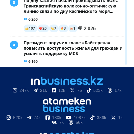
247k
21k
12k
75
523k
17k
520k
74k
130k
1087k
386k
1k
7k
56k