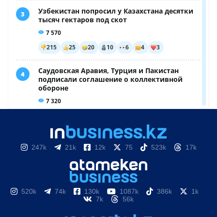
247k
21k
12k
75
523k
17k
520k
74k
130k
1087k
386k
1k
7k
56k