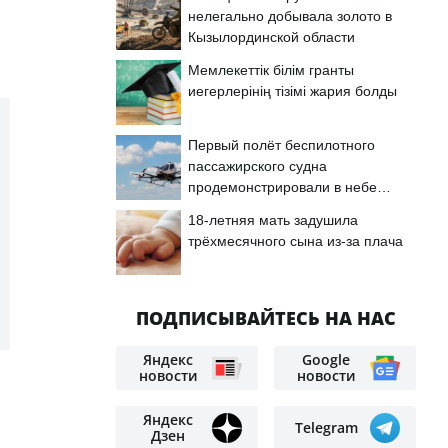
нелегально добывала золото в
Кызылординской области
Мемлекеттік білім гранты
иегерлерінің тізімі жария болды
Первый полёт беспилотного
пассажирского судна
продемонстрировали в небе
Астаны
18-летняя мать задушила
трёхмесячного сына из-за плача
ПОДПИСЫВАЙТЕСЬ НА НАС
Яндекс
Google
новости
новости
Яндекс
Telegram
Дзен