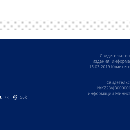
Свидетельство
издания, информа
15.03.2019 Комите
Свидетельс
№KZ23VJB000001
информации Министе
7k
56k