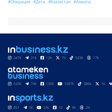
#операция
#дети
#Казахстан
#Алматы
247k
21k
12k
75
523k
17k
520k
74k
130k
1087k
386k
1k
851
3k
33k
10
9k
24