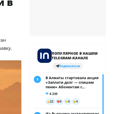
и в
тан
авку.