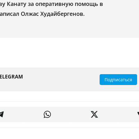
ву Канату за оперативную помощь в
написал Олжас Худайбергенов.
TELEGRAM
Подписаться