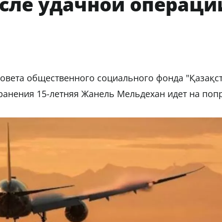
сле удачной операци
совета общественного социального фонда "Қазақс
ранения 15-летняя Жанель Мельдехан идет на попр