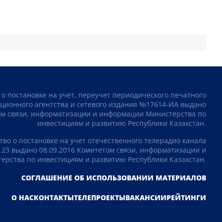
 о постановке на учет, переучет периодического печатного
ционного агентства и сетевого издания №17614-ИА выдано
том связи, информатизации и информации Министерства по
инвестициям и развитию Республики Казахстан.
тво о постановке на учет отечественного телерадио канала
23 выдано 08.09.2016 Комитетом связи, информатизации и
рства по инвестициям и развитию Республики Казахстан.
СОГЛАШЕНИЕ ОБ ИСПОЛЬЗОВАНИИ МАТЕРИАЛОВ
О НАС
КОНТАКТЫ
ТЕЛЕПРОЕКТЫ
ВАКАНСИИ
РЕЙТИНГИ