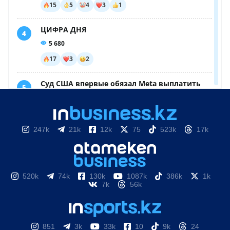
247k
21k
12k
75
523k
17k
520k
74k
130k
1087k
386k
1k
7k
56k
851
3k
33k
10
9k
24