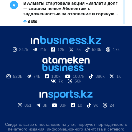
247k
21k
12k
75
523k
17k
520k
74k
130k
1087k
386k
1k
7k
56k
851
3k
33k
10
9k
24
Свидетельство о постановке на учет, переучет периодического
печатного издания, информационного агентства и сетевого