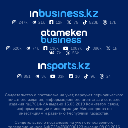
247k
21k
12k
75
523k
17k
520k
74k
130k
1087k
386k
1k
7k
56k
851
3k
33k
10
9k
24
Свидетельство о постановке на учет, переучет периодического
печатного издания, информационного агентства и сетевого
издания №17614-ИА выдано 15.03.2019 Комитетом связи,
информатизации и информации Министерства по
инвестициям и развитию Республики Казахстан.
Свидетельство о постановке на учет отечественного
телерадио канала №KZ23VJB00000123 выдано 08.09.2016