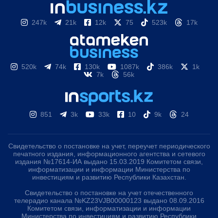
247k
21k
12k
75
523k
17k
520k
74k
130k
1087k
386k
1k
7k
56k
851
3k
33k
10
9k
24
Свидетельство о постановке на учет, переучет периодического
печатного издания, информационного агентства и сетевого
издания №17614-ИА выдано 15.03.2019 Комитетом связи,
информатизации и информации Министерства по
инвестициям и развитию Республики Казахстан.
Свидетельство о постановке на учет отечественного
телерадио канала №KZ23VJB00000123 выдано 08.09.2016
Комитетом связи, информатизации и информации
Министерства по инвестициям и развитию Республики