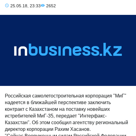
25.05.18, 23:33
2652
Российская самолетостроительная корпорация "МиГ"
надеется в ближайшей перспективе заключить
контракт с Казахстаном на поставку новейших
истребителей МиГ-35, передает "Интерфакс-
Казахстан". Об этом сообщил агентству региональный
директор корпорации Рахим Хасанов.
"Сейчас Вооруженным силам Российской Федерации