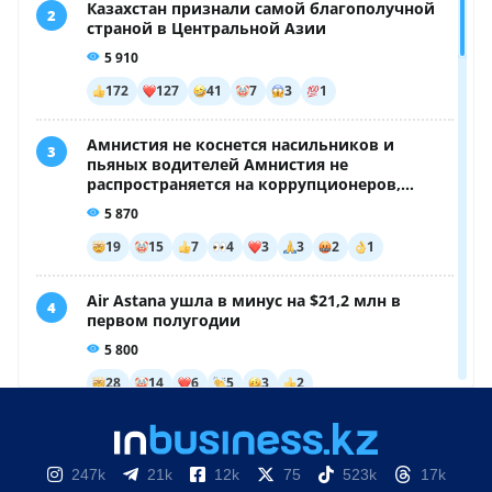
247k
21k
12k
75
523k
17k