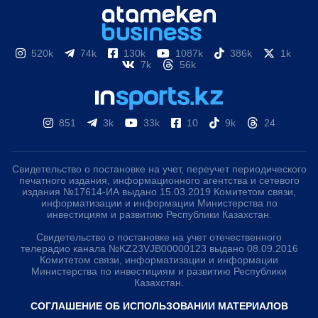
520k
74k
130k
1087k
386k
1k
7k
56k
851
3k
33k
10
9k
24
Свидетельство о постановке на учет, переучет периодического
печатного издания, информационного агентства и сетевого
издания №17614-ИА выдано 15.03.2019 Комитетом связи,
информатизации и информации Министерства по
инвестициям и развитию Республики Казахстан.
Свидетельство о постановке на учет отечественного
телерадио канала №KZ23VJB00000123 выдано 08.09.2016
Комитетом связи, информатизации и информации
Министерства по инвестициям и развитию Республики
Казахстан.
СОГЛАШЕНИЕ ОБ ИСПОЛЬЗОВАНИИ МАТЕРИАЛОВ