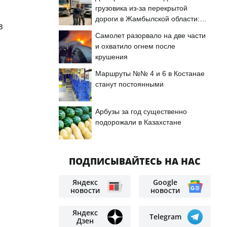
грузовика из-за перекрытой
дороги в Жамбылской области:
з
подробности
Самолет разорвало на две части
и охватило огнем после
крушения
Маршруты №№ 4 и 6 в Костанае
станут постоянными
Арбузы за год существенно
подорожали в Казахстане
ПОДПИСЫВАЙТЕСЬ НА НАС
Яндекс
Google
новости
новости
Яндекс
Telegram
Дзен