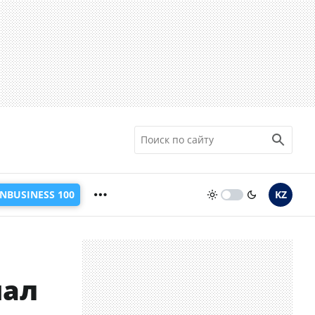
INBUSINESS 100
KZ
нал