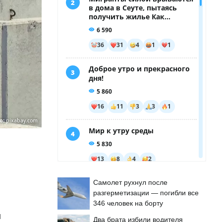
о:
pixabay.com
Самолет рухнул после
разгерметизации — погибли все
346 человек на борту
м
Два брата избили водителя