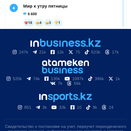
247k
21k
12k
75
523k
17k
520k
74k
130k
1087k
386k
1k
7k
56k
851
3k
33k
10
9k
24
Свидетельство о постановке на учет, переучет периодического