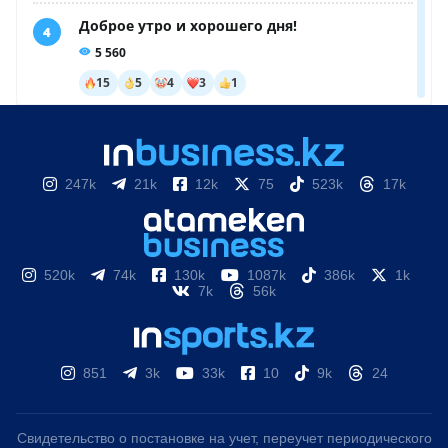
247k
21k
12k
75
523k
17k
520k
74k
130k
1087k
386k
1k
7k
56k
851
3k
33k
10
9k
24
Свидетельство о постановке на учет, переучет периодического