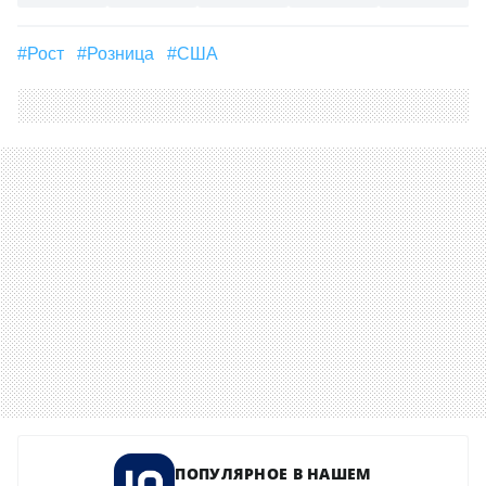
#рост
#розница
#США