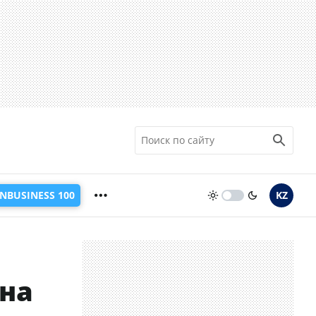
INBUSINESS 100
KZ
ана