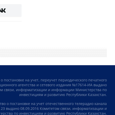
 о постановке на учет, переучет периодического печатного
ционного агентства и сетевого издания №17614-ИА выдано
том связи, информатизации и информации Министерства по
инвестициям и развитию Республики Казахстан.
тво о постановке на учет отечественного телерадио канала
23 выдано 08.09.2016 Комитетом связи, информатизации и
рства по инвестициям и развитию Республики Казахстан.