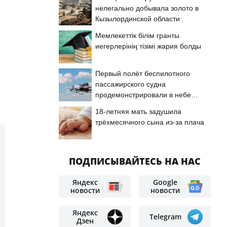
нелегально добывала золото в
Кызылординской области
Мемлекеттік білім гранты
иегерлерінің тізімі жария болды
Первый полёт беспилотного
пассажирского судна
продемонстрировали в небе
Астаны
18-летняя мать задушила
трёхмесячного сына из-за плача
ПОДПИСЫВАЙТЕСЬ НА НАС
Яндекс
Google
новости
новости
Яндекс
Telegram
Дзен