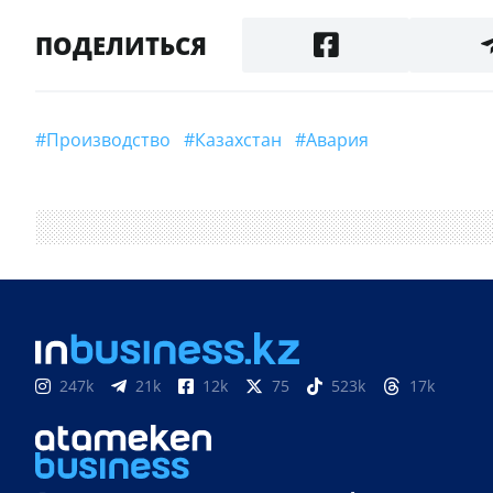
ПОДЕЛИТЬСЯ
#производство
#Казахстан
#Авария
247k
21k
12k
75
523k
17k