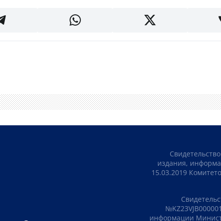
Свидетельство
издания, информа
15.03.2019 Комите
Свидетельс
№KZ23VJB000001
информации Министе