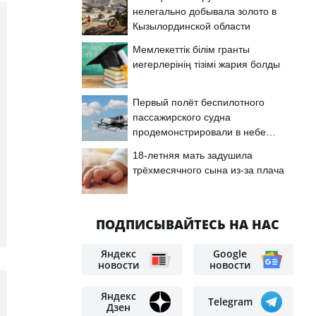
нелегально добывала золото в
Кызылординской области
Мемлекеттік білім гранты
иегерлерінің тізімі жария болды
Первый полёт беспилотного
пассажирского судна
продемонстрировали в небе
Астаны
18-летняя мать задушила
трёхмесячного сына из-за плача
ПОДПИСЫВАЙТЕСЬ НА НАС
Яндекс
Google
новости
новости
Яндекс
Telegram
Дзен