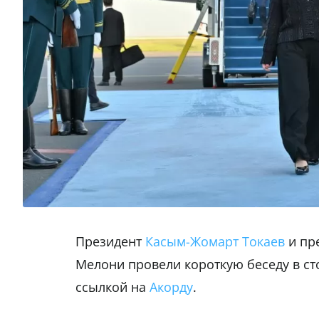
Президент
Касым-Жомарт Токаев
и пр
Мелони провели короткую беседу в с
ссылкой на
Акорду
.