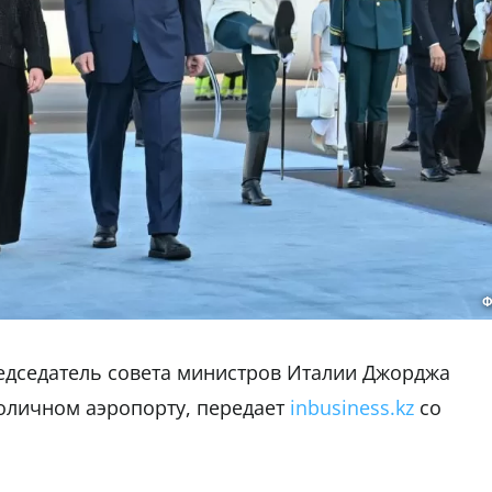
Ф
едседатель совета министров Италии Джорджа
толичном аэропорту, передает
inbusiness.kz
со