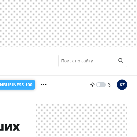
INBUSINESS 100
KZ
ших