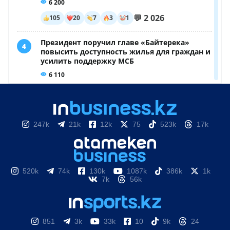
247k
21k
12k
75
523k
17k
520k
74k
130k
1087k
386k
1k
7k
56k
851
3k
33k
10
9k
24