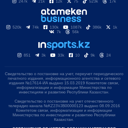
247k
21k
12k
75
523k
17k
520k
74k
130k
1087k
386k
1k
7k
56k
851
3k
33k
10
9k
24
Свидетельство о постановке на учет, переучет периодического
печатного издания, информационного агентства и сетевого
издания №17614-ИА выдано 15.03.2019 Комитетом связи,
информатизации и информации Министерства по
инвестициям и развитию Республики Казахстан.
Свидетельство о постановке на учет отечественного
телерадио канала №KZ23VJB00000123 выдано 08.09.2016
Комитетом связи, информатизации и информации
Министерства по инвестициям и развитию Республики
Казахстан.