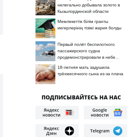
нелегально добывала золото в
Кызылординской области
Мемлекеттік білім гранты
иегерлерінің тізімі жария болды
Первый полёт беспилотного
пассажирского судна
продемонстрировали в небе
Астаны
18-летняя мать задушила
трёхмесячного сына из-за плача
ПОДПИСЫВАЙТЕСЬ НА НАС
Яндекс
Google
новости
новости
Яндекс
Telegram
Дзен