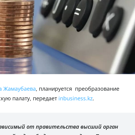
а Жамаубаева
, планируется преобразование
кую палату, передает
inbusiness.kz
.
ависимый от правительства высший орган