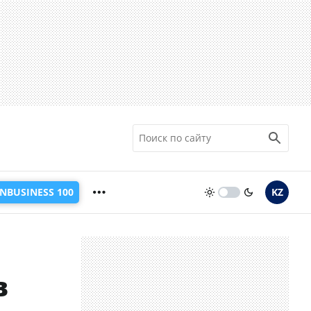
INBUSINESS 100
KZ
в