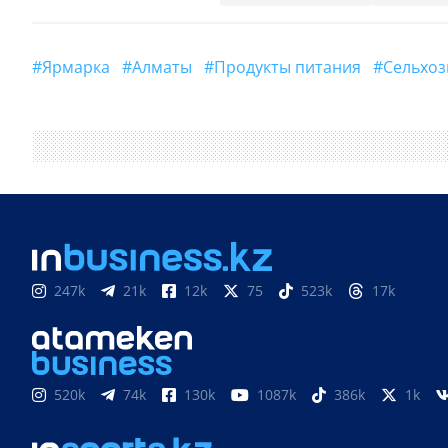
#ярмарка
#Алматы
#продукты питания
#сельхо
247k
21k
12k
75
523k
17k
520k
74k
130k
1087k
386k
1k