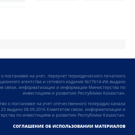
 о постановке на учет, переучет периодического печатного
ционного агентства и сетевого издания №17614-ИА выдано
том связи, информатизации и информации Министерства по
инвестициям и развитию Республики Казахстан.
тво о постановке на учет отечественного телерадио канала
23 выдано 08.09.2016 Комитетом связи, информатизации и
рства по инвестициям и развитию Республики Казахстан.
СОГЛАШЕНИЕ ОБ ИСПОЛЬЗОВАНИИ МАТЕРИАЛОВ