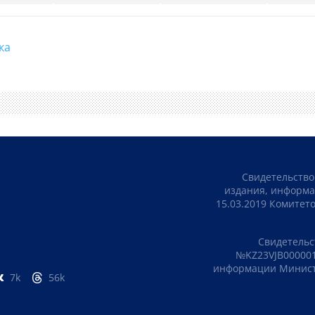
зка
Свидетельство
издания, информа
15.03.2019 Комите
Свидетельс
№KZ23VJB000001
информации Министе
7k
56k