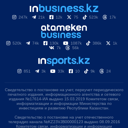
247k
21k
12k
75
523k
17k
520k
74k
130k
1087k
386k
1k
7k
56k
851
3k
33k
10
9k
24
Свидетельство о постановке на учет, переучет периодического
печатного издания, информационного агентства и сетевого
издания №17614-ИА выдано 15.03.2019 Комитетом связи,
информатизации и информации Министерства по
инвестициям и развитию Республики Казахстан.
Свидетельство о постановке на учет отечественного
телерадио канала №KZ23VJB00000123 выдано 08.09.2016
Комитетом связи, информатизации и информации