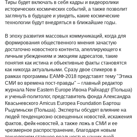
Тиры будет включать в себя кадры и видеоролики
исторических космических событий, а также позволит
заглянуть в будущее и увидеть, какие космические
технологии будут внедряться в ближайшие годы.
В эпоху развития массовых коммуникаций, когда для
формирования общественного мнения зачастую
достаточно новостного контента, апеллирующего к
личным убеждениям и эмоциям адресатов, такие
понятия как истина и объективные факты становятся
как никогда актуальными. Сразу двое спикеров в
рамках программы ЕАМФ-2018 представят тему "Этика
СМИ во времена пост-правды" – главный редактор
журнала New Eastern Europe Ивона Райхардт (Польша)
и ученый-политолог, представитель фонда Александра
Квасьневского Amicus Europea Foundation Бартош
Рыдлиньски (Польша). Эксперты обсудят влияние на
людей тенденциозно освещенных новостей, искажения
фактов, фейк-новостей, а также ложь в СМИ и ее
чрезмерное распространение, благодаря новым
технологиям ставшее реальностью наших дней.