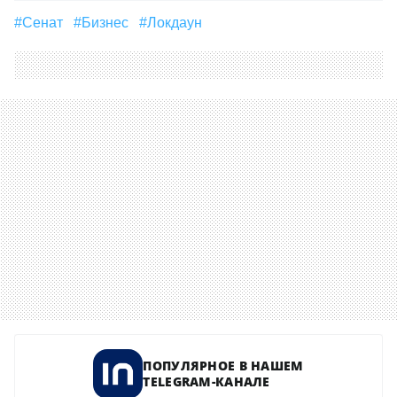
#сенат
#бизнес
#локдаун