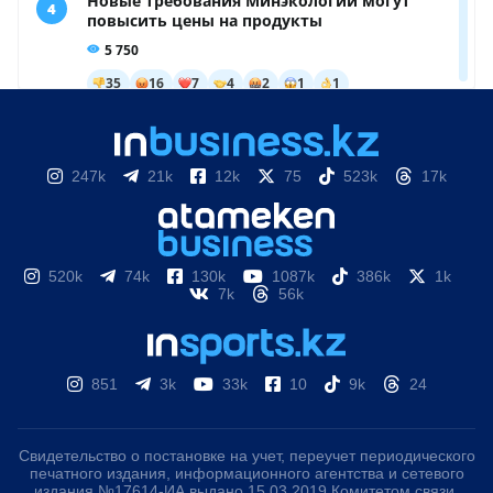
247k
21k
12k
75
523k
17k
520k
74k
130k
1087k
386k
1k
7k
56k
851
3k
33k
10
9k
24
Свидетельство о постановке на учет, переучет периодического
печатного издания, информационного агентства и сетевого
издания №17614-ИА выдано 15.03.2019 Комитетом связи,