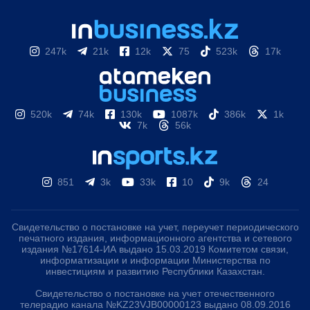
247k
21k
12k
75
523k
17k
520k
74k
130k
1087k
386k
1k
7k
56k
851
3k
33k
10
9k
24
Свидетельство о постановке на учет, переучет периодического
печатного издания, информационного агентства и сетевого
издания №17614-ИА выдано 15.03.2019 Комитетом связи,
информатизации и информации Министерства по
инвестициям и развитию Республики Казахстан.
Свидетельство о постановке на учет отечественного
телерадио канала №KZ23VJB00000123 выдано 08.09.2016