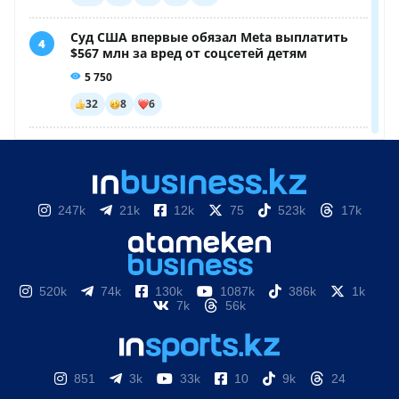
247k
21k
12k
75
523k
17k
520k
74k
130k
1087k
386k
1k
7k
56k
851
3k
33k
10
9k
24