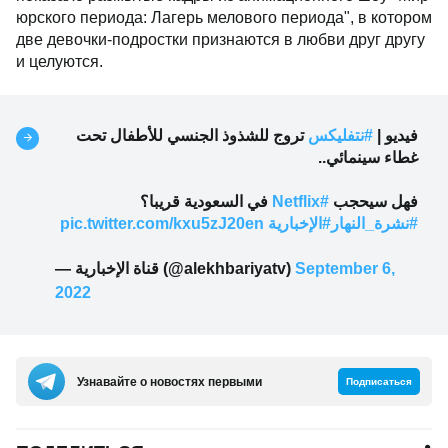
юрского периода: Лагерь мелового периода", в котором
две девочки-подростки признаются в любви друг другу
и целуются.
فيديو |
#نتفليكس
تروج للشذوذ الجنسي للأطفال تحت
غطاء سينمائي..
في السعودية قريبا؟
#Netflix
فهل سيحجب
pic.twitter.com/kxu5zJ20en
#الإخبارية
#نشرة_النهار
— قناة الإخبارية (@alekhbariyatv)
September 6,
2022
Узнавайте о новостях первыми
Подписаться