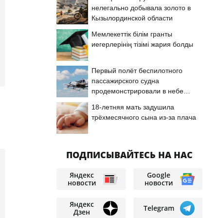
нелегально добывала золото в
Кызылординской области
Мемлекеттік білім гранты
иегерлерінің тізімі жария болды
Первый полёт беспилотного
пассажирского судна
продемонстрировали в небе
Астаны
18-летняя мать задушила
трёхмесячного сына из-за плача
ПОДПИСЫВАЙТЕСЬ НА НАС
Яндекс
Google
новости
новости
Яндекс
Telegram
Дзен