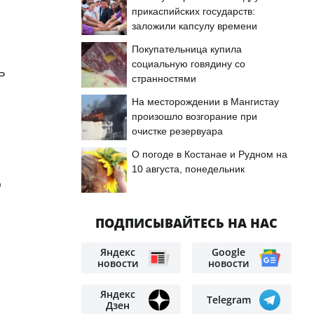
прикаспийских государств:
заложили капсулу времени
Покупательница купила
социальную говядину со
ь
странностями
На месторождении в Мангистау
произошло возгорание при
очистке резервуара
О погоде в Костанае и Рудном на
10 августа, понедельник
о
ПОДПИСЫВАЙТЕСЬ НА НАС
Яндекс
Google
новости
новости
Яндекс
Telegram
Дзен