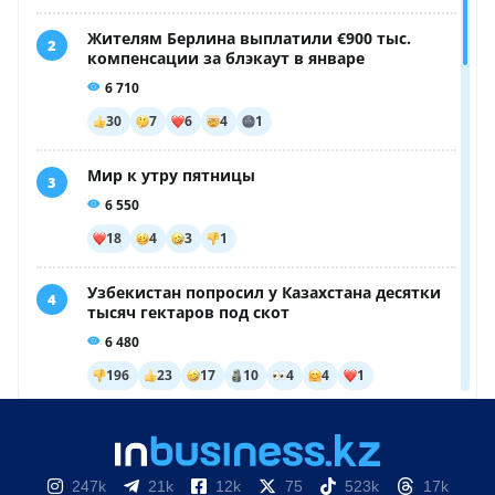
247k
21k
12k
75
523k
17k