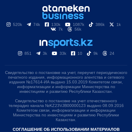
520k
74k
130k
1087k
386k
1k
7k
56k
851
3k
33k
10
9k
24
Свидетельство о постановке на учет, переучет периодического
печатного издания, информационного агентства и сетевого
издания №17614-ИА выдано 15.03.2019 Комитетом связи,
информатизации и информации Министерства по
инвестициям и развитию Республики Казахстан.
Свидетельство о постановке на учет отечественного
телерадио канала №KZ23VJB00000123 выдано 08.09.2016
Комитетом связи, информатизации и информации
Министерства по инвестициям и развитию Республики
Казахстан.
СОГЛАШЕНИЕ ОБ ИСПОЛЬЗОВАНИИ МАТЕРИАЛОВ