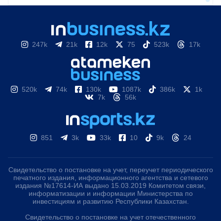
247k
21k
12k
75
523k
17k
520k
74k
130k
1087k
386k
1k
7k
56k
851
3k
33k
10
9k
24
Свидетельство о постановке на учет, переучет периодического
печатного издания, информационного агентства и сетевого
издания №17614-ИА выдано 15.03.2019 Комитетом связи,
информатизации и информации Министерства по
инвестициям и развитию Республики Казахстан.
Свидетельство о постановке на учет отечественного