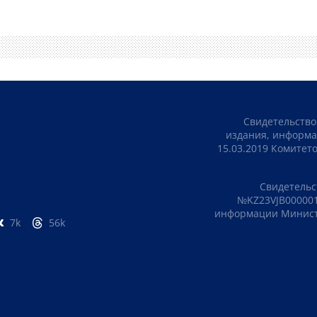
Свидетельство
издания, информа
15.03.2019 Комите
Свидетельс
№KZ23VJB000001
информации Министе
7k
56k