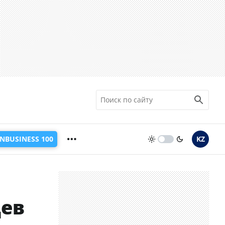
INBUSINESS 100
KZ
цев