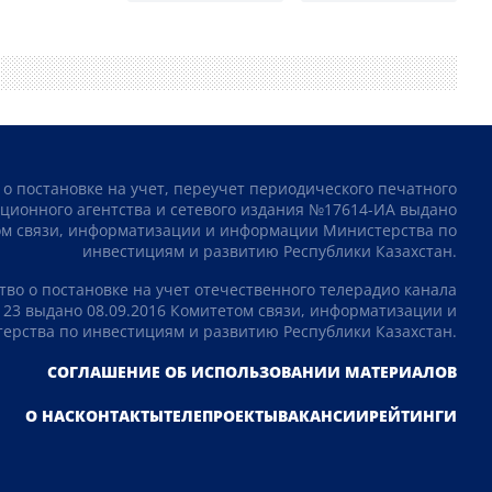
 о постановке на учет, переучет периодического печатного
ционного агентства и сетевого издания №17614-ИА выдано
том связи, информатизации и информации Министерства по
инвестициям и развитию Республики Казахстан.
тво о постановке на учет отечественного телерадио канала
23 выдано 08.09.2016 Комитетом связи, информатизации и
рства по инвестициям и развитию Республики Казахстан.
СОГЛАШЕНИЕ ОБ ИСПОЛЬЗОВАНИИ МАТЕРИАЛОВ
О НАС
КОНТАКТЫ
ТЕЛЕПРОЕКТЫ
ВАКАНСИИ
РЕЙТИНГИ