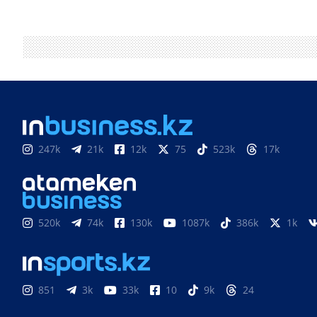
247k
21k
12k
75
523k
17k
520k
74k
130k
1087k
386k
1k
851
3k
33k
10
9k
24