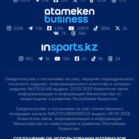
247k
21k
12k
75
523k
17k
520k
74k
130k
1087k
386k
1k
7k
56k
851
3k
33k
10
9k
24
Свидетельство о постановке на учет, переучет периодического
печатного издания, информационного агентства и сетевого
издания №17614-ИА выдано 15.03.2019 Комитетом связи,
информатизации и информации Министерства по
инвестициям и развитию Республики Казахстан.
Свидетельство о постановке на учет отечественного
телерадио канала №KZ23VJB00000123 выдано 08.09.2016
Комитетом связи, информатизации и информации
Министерства по инвестициям и развитию Республики
Казахстан.
СОГЛАШЕНИЕ ОБ ИСПОЛЬЗОВАНИИ МАТЕРИАЛОВ