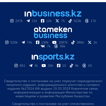
247k
21k
12k
75
523k
17k
520k
74k
130k
1087k
386k
1k
7k
56k
851
3k
33k
10
9k
24
Свидетельство о постановке на учет, переучет периодического
печатного издания, информационного агентства и сетевого
издания №17614-ИА выдано 15.03.2019 Комитетом связи,
информатизации и информации Министерства по
инвестициям и развитию Республики Казахстан.
Свидетельство о постановке на учет отечественного