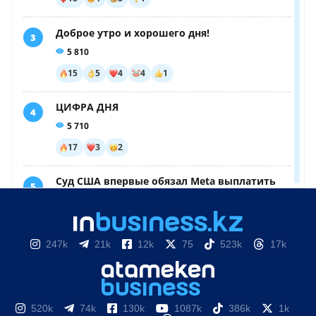
247k
21k
12k
75
523k
17k
520k
74k
130k
1087k
386k
1k