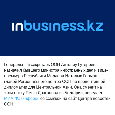
Генеральный секретарь ООН Антониу Гутерриш
назначил бывшего министра иностранных дел и вице-
премьера Республики Молдова Наталью Герман
главой Регионального центра ООН по превентивной
дипломатии для Центральной Азии. Она сменит на
этом посту Петко Драганова из Болгарии, передает
МИА "Казинформ"
со ссылкой на сайт Центра новостей
ООН.