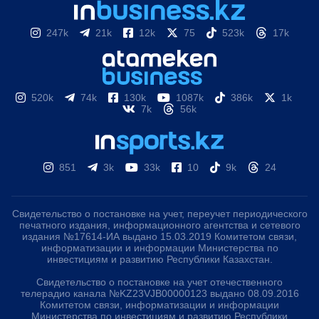
247k
21k
12k
75
523k
17k
520k
74k
130k
1087k
386k
1k
7k
56k
851
3k
33k
10
9k
24
Свидетельство о постановке на учет, переучет периодического
печатного издания, информационного агентства и сетевого
издания №17614-ИА выдано 15.03.2019 Комитетом связи,
информатизации и информации Министерства по
инвестициям и развитию Республики Казахстан.
Свидетельство о постановке на учет отечественного
телерадио канала №KZ23VJB00000123 выдано 08.09.2016
Комитетом связи, информатизации и информации
Министерства по инвестициям и развитию Республики