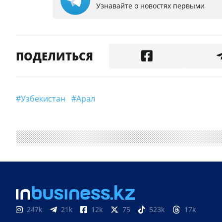
Узнавайте о новостях первыми
ПОДЕЛИТЬСЯ
#Узбекистан
#Арал
247k
21k
12k
75
523k
17k