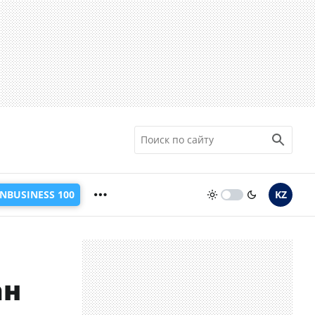
INBUSINESS 100
KZ
ан