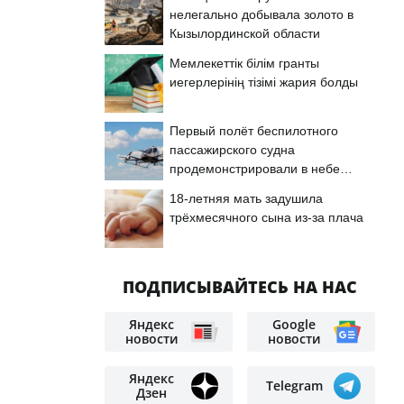
нелегально добывала золото в
Кызылординской области
Мемлекеттік білім гранты
иегерлерінің тізімі жария болды
Первый полёт беспилотного
пассажирского судна
продемонстрировали в небе
Астаны
18-летняя мать задушила
трёхмесячного сына из-за плача
ПОДПИСЫВАЙТЕСЬ НА НАС
Яндекс
Google
новости
новости
Яндекс
Telegram
Дзен