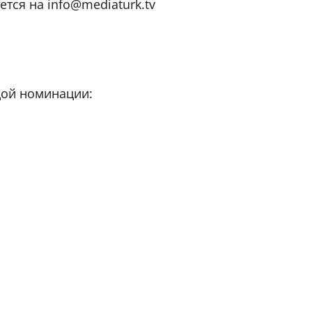
тся на info@mediaturk.tv
ждой номинации: