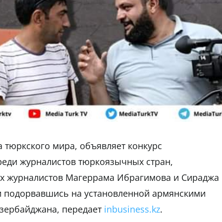
а тюркского мира, объявляет конкурс
реди журналистов тюркоязычных стран,
х журналистов Магеррама Ибрагимова и Сираджа
и подорвавшись на установленной армянскими
Азербайджана, передает
inbusiness.kz
.