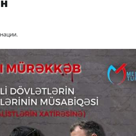
ан
инации.