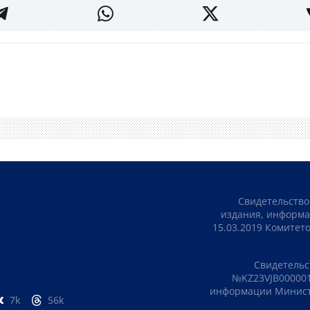
Свидетельство
издания, информа
15.03.2019 Комите
Свидетельс
№KZ23VJB000001
информации Министе
7k
56k