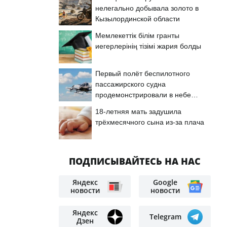
нелегально добывала золото в
Кызылординской области
Мемлекеттік білім гранты
иегерлерінің тізімі жария болды
Первый полёт беспилотного
пассажирского судна
продемонстрировали в небе
Астаны
18-летняя мать задушила
трёхмесячного сына из-за плача
ПОДПИСЫВАЙТЕСЬ НА НАС
Яндекс
Google
новости
новости
Яндекс
Telegram
Дзен