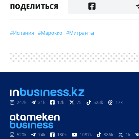
ПОДЕЛИТЬСЯ
#Испания
#Марокко
#Мигранты
247k
21k
12k
75
523k
17k
520k
74k
130k
1087k
386k
1k