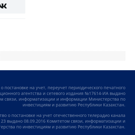
 о постановке на учет, переучет периодического печатного
ционного агентства и сетевого издания №17614-ИА выдано
том связи, информатизации и информации Министерства по
инвестициям и развитию Республики Казахстан.
тво о постановке на учет отечественного телерадио канала
23 выдано 08.09.2016 Комитетом связи, информатизации и
рства по инвестициям и развитию Республики Казахстан.