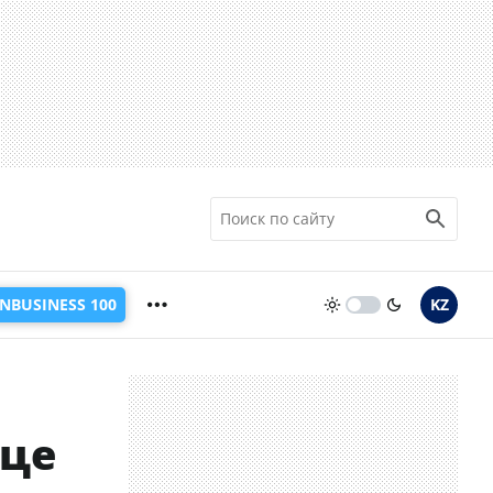
INBUSINESS 100
KZ
ице