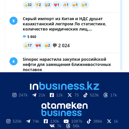
247k
21k
12k
75
523k
17k
520k
74k
130k
1087k
386k
1k
7k
56k