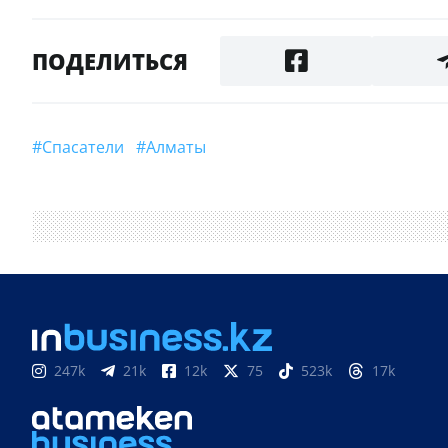
ПОДЕЛИТЬСЯ
#Спасатели
#Алматы
247k
21k
12k
75
523k
17k