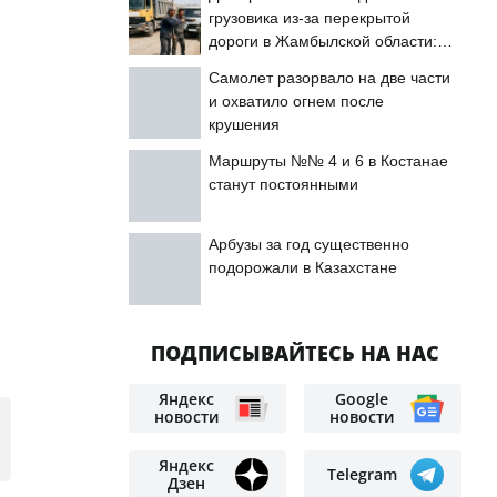
грузовика из-за перекрытой
дороги в Жамбылской области:
подробности
Самолет разорвало на две части
и охватило огнем после
крушения
Маршруты №№ 4 и 6 в Костанае
станут постоянными
Арбузы за год существенно
подорожали в Казахстане
о
ПОДПИСЫВАЙТЕСЬ НА НАС
Яндекс
Google
новости
новости
Яндекс
Telegram
Дзен