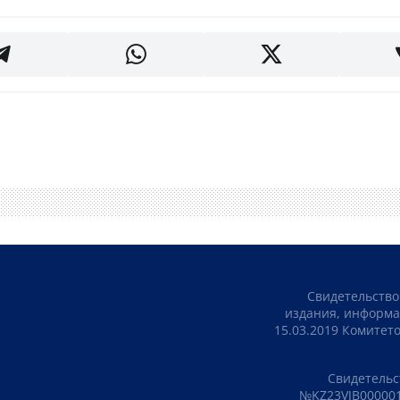
Свидетельство
издания, информа
15.03.2019 Комите
Свидетельс
№KZ23VJB000001