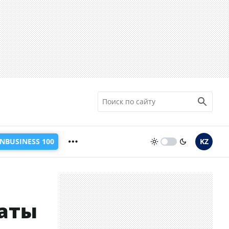
INBUSINESS 100
KZ
маты