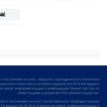
 о постановке на учет, переучет периодического печатного
ционного агентства и сетевого издания №17614-ИА выдано
том связи, информатизации и информации Министерства по
инвестициям и развитию Республики Казахстан.
тво о постановке на учет отечественного телерадио канала
23 выдано 08.09.2016 Комитетом связи, информатизации и